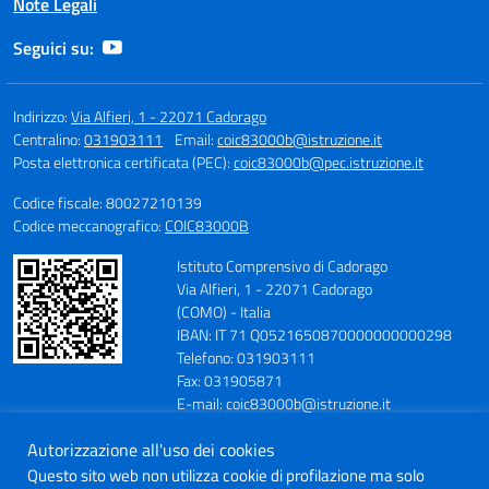
Note Legali
Seguici su:
Indirizzo:
Via Alfieri, 1 - 22071 Cadorago
Centralino:
031903111
Email:
coic83000b@istruzione.it
Posta elettronica certificata (PEC):
coic83000b@pec.istruzione.it
Codice fiscale: 80027210139
Codice meccanografico:
COIC83000B
Istituto Comprensivo di Cadorago
Via Alfieri, 1 - 22071 Cadorago
(COMO) - Italia
IBAN: IT 71 Q0521650870000000000298
Telefono: 031903111
Fax: 031905871
E-mail: coic83000b@istruzione.it
PEC: coic83000b@pec.istruzione.it
Autorizzazione all'uso dei cookies
Codice Meccanografico: COIC83000B
Codice Fiscale: 80027210139
Questo sito web non utilizza cookie di profilazione ma solo