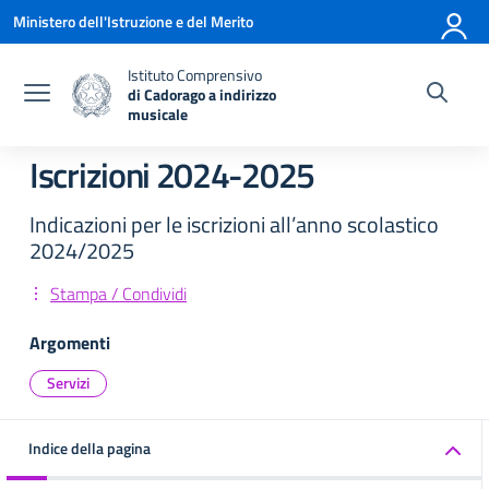
Vai ai contenuti
Vai al menu di navigazione
Vai al footer
Ministero dell'Istruzione e del Merito
Istituto Comprensivo
di Cadorago a indirizzo
musicale
— Visita la pagina iniziale della scuola
Iscrizioni 2024-2025
Indicazioni per le iscrizioni all’anno scolastico
2024/2025
Stampa / Condividi
Argomenti
Servizi
Indice della pagina