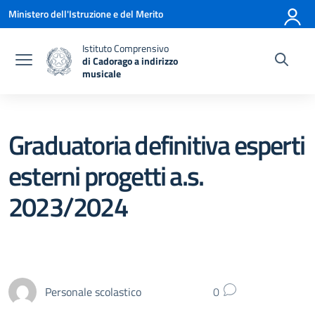
Vai ai contenuti
Vai al menu di navigazione
Vai al footer
Ministero dell'Istruzione e del Merito
Istituto Comprensivo
di Cadorago a indirizzo
musicale
— Visita la pagina iniziale della scuola
Graduatoria definitiva esperti
esterni progetti a.s.
2023/2024
Personale scolastico
0