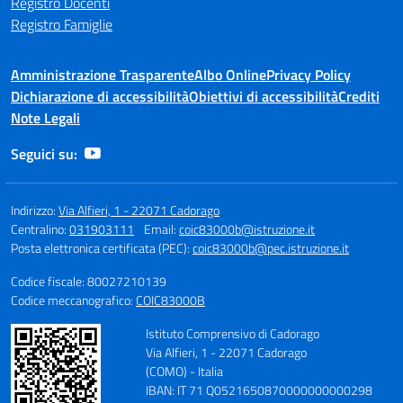
Registro Docenti
Registro Famiglie
Amministrazione Trasparente
Albo Online
Privacy Policy
Dichiarazione di accessibilità
Obiettivi di accessibilità
Crediti
Note Legali
Seguici su:
Indirizzo:
Via Alfieri, 1 - 22071 Cadorago
Centralino:
031903111
Email:
coic83000b@istruzione.it
Posta elettronica certificata (PEC):
coic83000b@pec.istruzione.it
Codice fiscale: 80027210139
Codice meccanografico:
COIC83000B
Istituto Comprensivo di Cadorago
Via Alfieri, 1 - 22071 Cadorago
(COMO) - Italia
IBAN: IT 71 Q0521650870000000000298