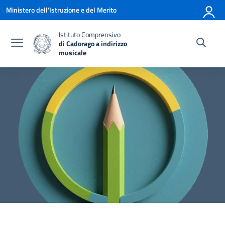
Vai ai contenuti
Vai al menu di navigazione
Vai al footer
Ministero dell'Istruzione e del Merito
Istituto Comprensivo
di Cadorago a indirizzo
musicale
— Visita la pagina iniziale della scuola