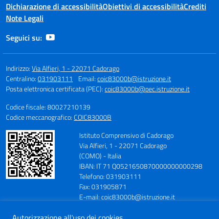
Dichiarazione di accessibilità
Obiettivi di accessibilità
Crediti
Note Legali
Seguici su:
Indirizzo:
Via Alfieri, 1 - 22071 Cadorago
Centralino:
031903111
Email:
coic83000b@istruzione.it
Posta elettronica certificata (PEC):
coic83000b@pec.istruzione.it
Codice fiscale: 80027210139
Codice meccanografico:
COIC83000B
Istituto Comprensivo di Cadorago
Via Alfieri, 1 - 22071 Cadorago
(COMO) - Italia
IBAN: IT 71 Q0521650870000000000298
Telefono: 031903111
Fax: 031905871
E-mail: coic83000b@istruzione.it
PEC: coic83000b@pec.istruzione.it
Autorizzazione all'uso dei cookies
Codice Meccanografico: COIC83000B