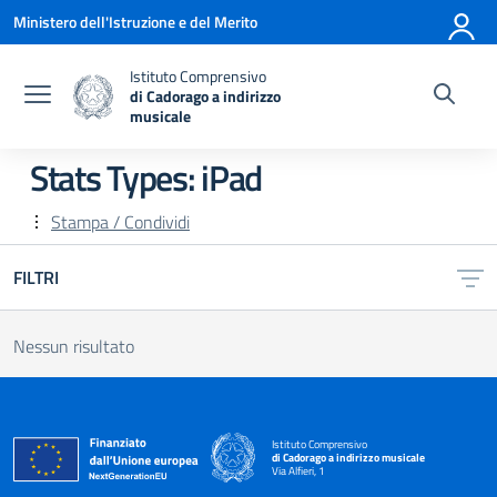
Vai ai contenuti
Vai al menu di navigazione
Vai al footer
Ministero dell'Istruzione e del Merito
Istituto Comprensivo
di Cadorago a indirizzo
musicale
— Visita la pagina iniziale della scuola
Stats Types:
iPad
Stampa / Condividi
FILTRI
Nessun risultato
Istituto Comprensivo
di Cadorago a indirizzo musicale
Via Alfieri, 1
— Visita la pagina iniziale della scuola