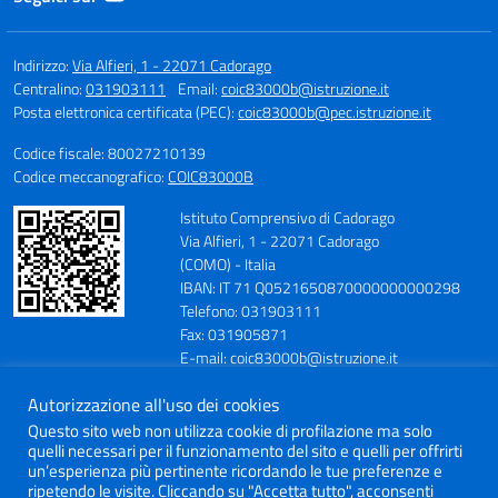
Indirizzo:
Via Alfieri, 1 - 22071 Cadorago
Centralino:
031903111
Email:
coic83000b@istruzione.it
Posta elettronica certificata (PEC):
coic83000b@pec.istruzione.it
Codice fiscale: 80027210139
Codice meccanografico:
COIC83000B
Istituto Comprensivo di Cadorago
Via Alfieri, 1 - 22071 Cadorago
(COMO) - Italia
IBAN: IT 71 Q0521650870000000000298
Telefono: 031903111
Fax: 031905871
E-mail: coic83000b@istruzione.it
PEC: coic83000b@pec.istruzione.it
Autorizzazione all'uso dei cookies
Codice Meccanografico: COIC83000B
Codice Fiscale: 80027210139
Questo sito web non utilizza cookie di profilazione ma solo
quelli necessari per il funzionamento del sito e quelli per offrirti
Codice IPA: istsc_coic83000b
un’esperienza più pertinente ricordando le tue preferenze e
Codice Univoco: UFV6FC
ripetendo le visite. Cliccando su "Accetta tutto", acconsenti