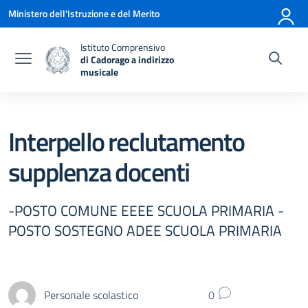
Vai ai contenuti
Vai al menu di navigazione
Vai al footer
Ministero dell'Istruzione e del Merito
Istituto Comprensivo
di Cadorago a indirizzo
musicale
— Visita la pagina iniziale della scuola
Interpello reclutamento
supplenza docenti
-POSTO COMUNE EEEE SCUOLA PRIMARIA -
POSTO SOSTEGNO ADEE SCUOLA PRIMARIA
Personale scolastico
0