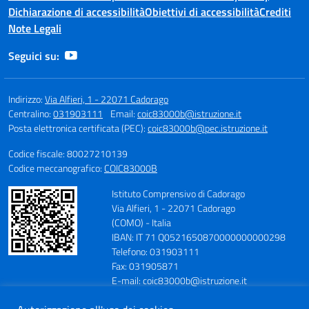
Dichiarazione di accessibilità
Obiettivi di accessibilità
Crediti
Note Legali
Seguici su:
Indirizzo:
Via Alfieri, 1 - 22071 Cadorago
Centralino:
031903111
Email:
coic83000b@istruzione.it
Posta elettronica certificata (PEC):
coic83000b@pec.istruzione.it
Codice fiscale: 80027210139
Codice meccanografico:
COIC83000B
Istituto Comprensivo di Cadorago
Via Alfieri, 1 - 22071 Cadorago
(COMO) - Italia
IBAN: IT 71 Q0521650870000000000298
Telefono: 031903111
Fax: 031905871
E-mail: coic83000b@istruzione.it
PEC: coic83000b@pec.istruzione.it