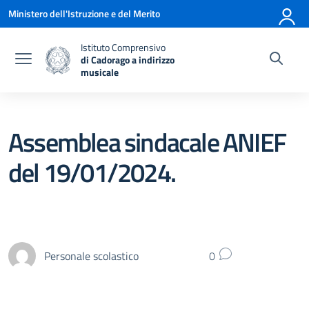
Vai ai contenuti
Vai al menu di navigazione
Vai al footer
Ministero dell'Istruzione e del Merito
Istituto Comprensivo
di Cadorago a indirizzo
musicale
— Visita la pagina iniziale della scuola
Assemblea sindacale ANIEF
del 19/01/2024.
Personale scolastico
0